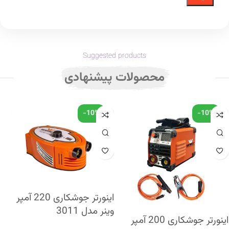
Suggested products
محصولات پیشنهادی
-10%
-10%
اینورتر جوشکاری 220 آمپر
وینر مدل 3011
اینورتر جوشکاری 200 آمپر