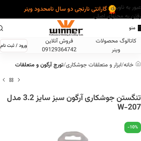
عبور به ناوبری
گارانتی نارنجی دو سال نامحدود وینر
رفتن به محتوای اصلی
منو
کاتالوگ محصولات
فروش آنلاین
ورود / ثبت نام
وینر
09129364742
خانه
ابزار و متعلقات جوشکاری
تورچ آرگون و متعلقات
تنگستن جوشکاری آرگون سبز سایز 3.2 مدل
W-207
-10%