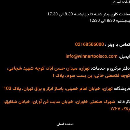
مناسب برای جوشکاری آهن و
آماده است.
مجهز به پیشرفته ترین سیستم
انواع فولاد ( کم کربن و متوسط)
روز دنیا (IGBT)
ساعات کاری وینر
شنبه تا چهارشنبه 8:30 الی 17:30
مناسب برای جوشکاری در
پنجشنبه 8:30 الی 12:30
طراحی خاص و منحصر به فرد
ارتفاع
صفحه نمایش دیجیتال قابل
صفحه نمایش دیجیتال قابل
تنظیم قبل از جوشکاری
تنظیم قبل از جوشکاری
تماس با وینر :
02168506000
مناسب برای جوشکاری آهن و
سیستم خنک کننده قدرتمند
انواع فولاد (کم کربن و متوسط)
ایمیل:
info@winnertoolsco.com
کابل ارت جهت محافظت از
دفتر مرکزی و خدمات:
تهران، میدان حسن آباد، کوچه شهید شجاعی،
مدار در برابر نوسانات برق و
کوچه فتحعلی خانی، بن بست سوم، پلاک ۱
جلوگیری از برق گرفتگی
بدنه فلزی مستحکم
فروشگاه:
تهران، خیابان امام خمینی، پاساژ ابزار و یراق تهران، پلاک 103
سیستم خنک کننده قدرتمند
کارخانه:
شهرک صنعتی خاوران، خیابان سایت فن آوران، خیابان شقایق،
قابلیت جوشکاری با کیفیت بالا
پلاک ۱۷۲۷
در الکترودهای 2.5 به صورت
دائم (100 ٪) و ۳ به صورت
صفحه اصلی
مقطعی (40٪)