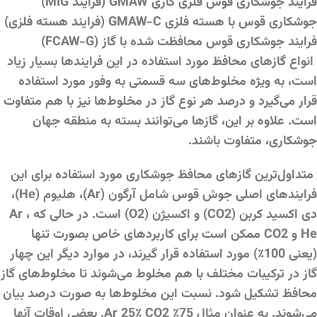
فرایند جوشکاری قوس فلزی گازی GMAW (فرایند MIG)
جوشکاری قوس با هسته فلزی GMAW-C (فرایند هسته فلزی)
فرایند جوشکاری قوس محافظت شده با گاز (FCAW-G)
انواع گازهای محافظ مورد استفاده در این فرایندها بسیار زیاد
است، به ویژه مخلوط‌های سه قسمتی به وفور مورد استفاده
قرار می‌گیرد و درصد هر نوع گاز در مخلوط‌ها نیز با هم متفاوت
است. علاوه بر این، گازها می‌توانند بسته به منطقه جهان
جوشکاری، متفاوت باشند.
متداول‌ترین گازهای محافظ جوشکاری مورد استفاده برای این
فرایندهای اصلی جوش قوس شامل آرگون (Ar)، هلیوم (He)،
دی اکسید کربن (CO2) و اکسیژن (O2) است. در حالی که Ar ،
He و CO2 ممکن است برای کاربردهای خاص بصورت تنها
(یعنی 100٪) مورد استفاده قرار گیرند، در موارد دیگر این چهار
گاز در ترکیبات مختلف با هم مخلوط می‌شوند تا مخلوط‌های گاز
محافظ تشکیل شود. نسبت این مخلوط‌ها به صورت درصد بیان
می‌شوند. به عنوان مثال 75٪ Ar 25٪ CO2. بعضی اوقات آنها