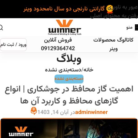
عبور به ناوبری
گارانتی نارنجی دو سال نامحدود وینر
رفتن به محتوای اصلی
منو
کاتالوگ محصولات
فروش آنلاین
ورود / ثبت نام
وینر
09129364742
وبلاگ
خانه
دسته‌بندی نشده
دسته‌بندی نشده
اهمیت گاز محافظ در جوشکاری | انواع
گازهای محافظ و کاربرد آن ها
0
adminwinner
در آبان 14, 1403