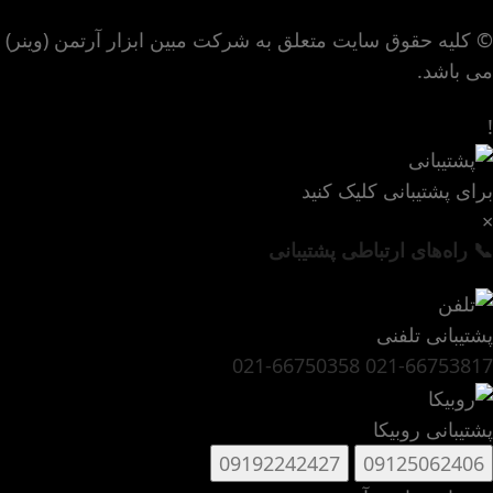
© کلیه حقوق سایت متعلق به شرکت مبین ابزار آرتمن (وینر)
می باشد.
!
برای پشتیبانی کلیک کنید
×
📞 راه‌های ارتباطی پشتیبانی
پشتیبانی تلفنی
021-66750358
021-66753817
پشتیبانی روبیکا
09192242427
09125062406