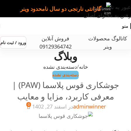
عبور به ناوبری
گارانتی نارنجی دو سال نامحدود وینر
رفتن به محتوای اصلی
منو
کاتالوگ محصولات
فروش آنلاین
ورود / ثبت نام
وینر
09129364742
وبلاگ
خانه
دسته‌بندی نشده
دسته‌بندی نشده
جوشکاری قوس پلاسما (PAW) |
معرفی کاربرد، مزایا و معایب
0
adminwinner
در اسفند 27, 1402