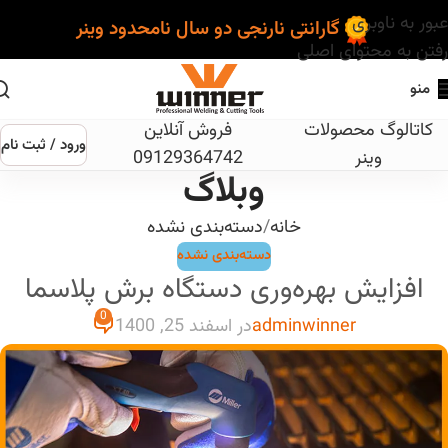
عبور به ناوبری
گارانتی نارنجی دو سال نامحدود وینر
رفتن به محتوای اصلی
منو
کاتالوگ محصولات
فروش آنلاین
ورود / ثبت نام
وینر
09129364742
وبلاگ
خانه
دسته‌بندی نشده
دسته‌بندی نشده
افزایش بهره‌وری دستگاه برش پلاسما
0
adminwinner
در اسفند 25, 1400