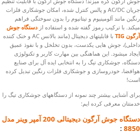
جوش آرگون گره میزند! دستگاه جوش آرگون با قابلیت تنظیم
جریان AC/DC و پالس کنترل شده، امکان جوشکاری فلزات
رنگین مانند آلومینیوم و تیتانیوم را بدون سوختگی فراهم
میکند. با ترکیب رموز گفته شده و استفاده از
دستگاه جوش
آرگون TIG
با قابلیتهای دیجیتال (مانند بالانس AC و خنک کننده
داخلی)، جوش هایی یکدست، بدون تخلخل و با نفوذ عمیق
ایجاد میشود. این هماهنگی بین مهارت کاربر و تکنولوژی
دستگاه، جوشکاری تیگ را به انتخابی ایده آل برای صنایع
هوافضا، خودروسازی و جوشکاری فلزات رنگین تبدیل کرده
است!
برای آشنایی بیشتر چند نمونه از دستگاههای جوشکاری تیگ را
خدمتتان معرفی کرده ایم:
دستگاه جوش آرگون دیجیتالی 200 آمپر وینر مدل
:
8850