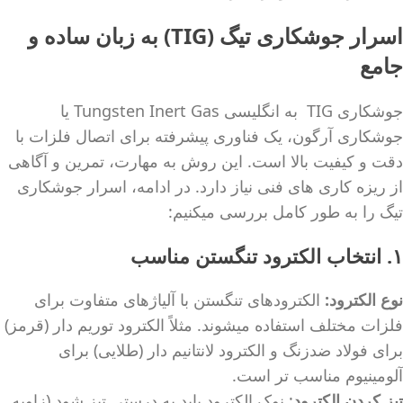
اسرار جوشکاری تیگ (TIG) به زبان ساده و
جامع
جوشکاری TIG به انگلیسی Tungsten Inert Gas یا
جوشکاری آرگون، یک فناوری پیشرفته برای اتصال فلزات با
دقت و کیفیت بالا است. این روش به مهارت، تمرین و آگاهی
از ریزه کاری های فنی نیاز دارد. در ادامه، اسرار جوشکاری
تیگ را به طور کامل بررسی میکنیم:
۱. انتخاب الکترود تنگستن مناسب
نوع الکترود:
الکترودهای تنگستن با آلیاژهای متفاوت برای
فلزات مختلف استفاده میشوند. مثلاً الکترود توریم دار (قرمز)
برای فولاد ضدزنگ و الکترود لانتانیم دار (طلایی) برای
آلومینیوم مناسب تر است.
تیز کردن الکترود
: نوک الکترود باید به درستی تیز شود (زاویه