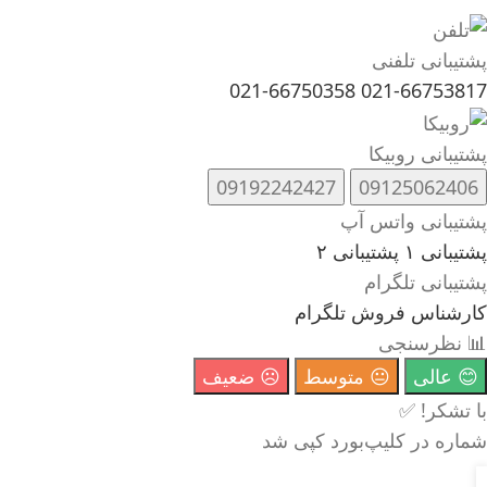
پشتیبانی تلفنی
021-66750358
021-66753817
پشتیبانی روبیکا
09192242427
09125062406
پشتیبانی واتس آپ
پشتیبانی ۱
پشتیبانی ۲
پشتیبانی تلگرام
کارشناس فروش تلگرام
📊 نظرسنجی
😊 عالی
😐 متوسط
☹️ ضعیف
با تشکر! ✅
شماره در کلیپ‌بورد کپی شد