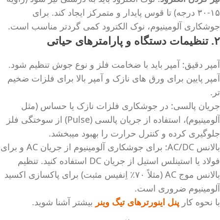
۱۵-۳۰ درجه) تا قوس پایدار و متمرکز ایجاد کند. برای
جوشکاری آلومینیوم، نوک الکترود کمی گردتر مناسب است.
۲. تنظیمات دستگاه و پارامترهای حیاتی
آمپر دقیق: آمپر باید با ضخامت فلز و نوع جوش تنظیم شود.
آمپر پایین برای ورق های نازک و آمپر بالا برای فلزات ضخیم
تر.
جریان پالسی: در جوشکاری فلزات نازک یا حساس (مثل
آلومینیوم)، استفاده از جریان پالسی (Pulse) از سوختگی فلز
جلوگیری کرده و کنترل حرارت را بهبود میبخشد.
بالانس AC/DC: برای جوشکاری آلومینیوم از جریان AC و برای
فولاد یا استینلس استیل از جریان DC استفاده کنید. تنظیم
بالانس موج AC (مثلاً ۷۰٪ اِنفیس مثبت) برای پاکسازی اکسید
آلومینیوم ضروری است.
با نحوه کار
پنل اینورترهای تیگ وینر
بیشتر آشنا شوید.