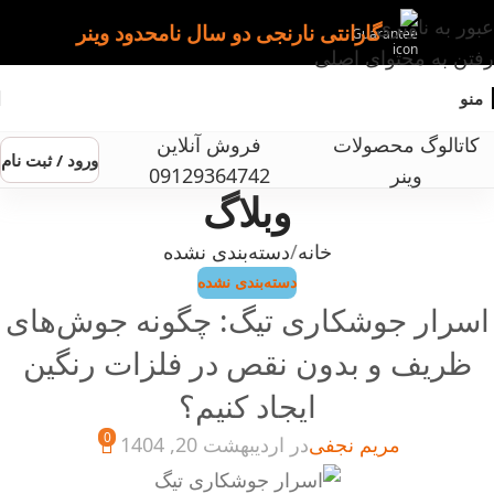
عبور به ناوبری
گارانتی نارنجی دو سال نامحدود وینر
رفتن به محتوای اصلی
منو
کاتالوگ محصولات
فروش آنلاین
ورود / ثبت نام
وینر
09129364742
وبلاگ
خانه
دسته‌بندی نشده
دسته‌بندی نشده
اسرار جوشکاری تیگ: چگونه جوش‌های
ظریف و بدون نقص در فلزات رنگین
ایجاد کنیم؟
0
مریم نجفی
در اردیبهشت 20, 1404