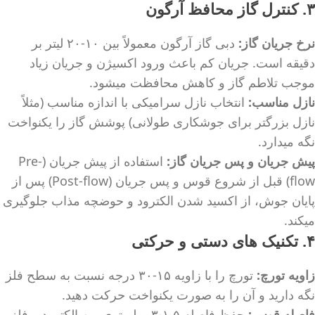
۳. کنترل گاز محافظ آرگون
نرخ جریان گاز:
دبی گاز آرگون معمولاً بین ۱۰-۲۰ لیتر بر
دقیقه است. جریان کم باعث ورود اکسیژن و جریان زیاد
موجب تلاطم گاز و کاهش محافظت میشود.
نازل مناسب:
انتخاب نازل سرامیکی با اندازه مناسب (مثلاً
نازل بزرگتر برای جوشکاری طولانی) پوشش گاز را یکنواخت
نگه میدارد.
پیش جریان و پس جریان گاز:
استفاده از پیش جریان (Pre-
flow) قبل از شروع قوس و پس جریان (Post-flow) پس از
پایان جوش، از اکسید شدن الکترود و حوضچه مذاب جلوگیری
میکند.
۴. تکنیک های دستی و حرکتی
زاویه تورچ:
تورچ را با زاویه ۱۵-۳۰ درجه نسبت به سطح فلز
نگه دارید و آن را به صورت یکنواخت حرکت دهید.
فاصله قوس:
حفظ فاصله ۱.۵-۳ میلیمتری بین الکترود و فلز