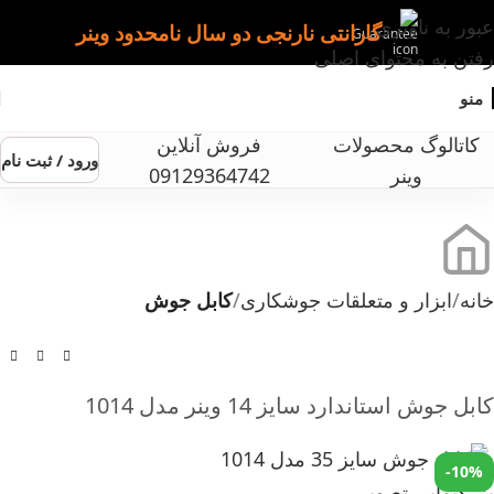
عبور به ناوبری
گارانتی نارنجی دو سال نامحدود وینر
رفتن به محتوای اصلی
منو
کاتالوگ محصولات
فروش آنلاین
ورود / ثبت نام
وینر
09129364742
خانه
ابزار و متعلقات جوشکاری
کابل جوش
کابل جوش استاندارد سایز 14 وینر مدل 1014
-10%
بزرگنمایی تصویر