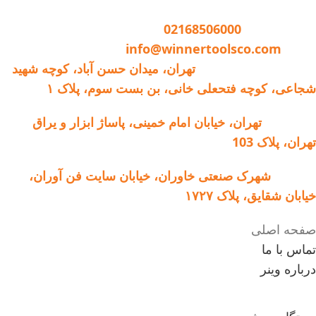
دستگاه جوش 200
تماس با وینر :
02168506000
آمپر مدل 2011:
ایمیل:
info@winnertoolsco.com
دفتر مرکزی و خدمات:
تهران، میدان حسن آباد، کوچه شهید
تنظیم اتوماتیک
شجاعی، کوچه فتحعلی خانی، بن بست سوم، پلاک ۱
امکان انتخاب الکترود
آرگون خراشی
فروشگاه:
تهران، خیابان امام خمینی، پاساژ ابزار و یراق
تهران، پلاک 103
کارخانه:
شهرک صنعتی خاوران، خیابان سایت فن آوران،
خیابان شقایق، پلاک ۱۷۲۷
صفحه اصلی
تماس با ما
درباره وینر