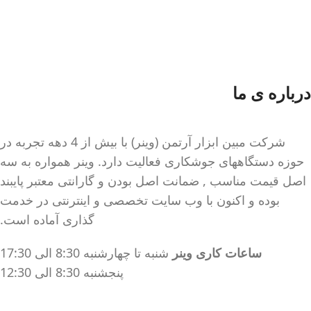
فرد
ارتفاع
صفحه نمایش دیجیتال قابل
صفحه نمایش دیجیتال قابل
تنظیم قبل از جوشکاری
تنظیم قبل از جوشکاری
مناسب برای جوشکاری آهن و
سیستم خنک کننده قدرتمند
انواع فولاد (کم کربن و
درباره ی ما
متوسط)
کابل ارت جهت محافظت از
شرکت مبین ابزار آرتمن (وینر) با بیش از 4 دهه تجربه در
مدار در برابر نوسانات برق و
حوزه دستگاههای جوشکاری فعالیت دارد. وینر همواره به سه
جلوگیری از برق گرفتگی
اصل قیمت مناسب , ضمانت اصل بودن و گارانتی معتبر پایبند
بدنه فلزی مستحکم
بوده و اکنون با وب سایت تخصصی و اینترنتی در خدمت
سیستم خنک کننده قدرتمند
گذاری آماده است.
قابلیت جوشکاری با کیفیت بالا
در الکترودهای 2.5 به صورت
ساعات کاری وینر
شنبه تا چهارشنبه 8:30 الی 17:30
دائم (100 ٪) و ۳ به صورت
پنجشنبه 8:30 الی 12:30
مقطعی (40٪)
ویژگی های نسل جدید