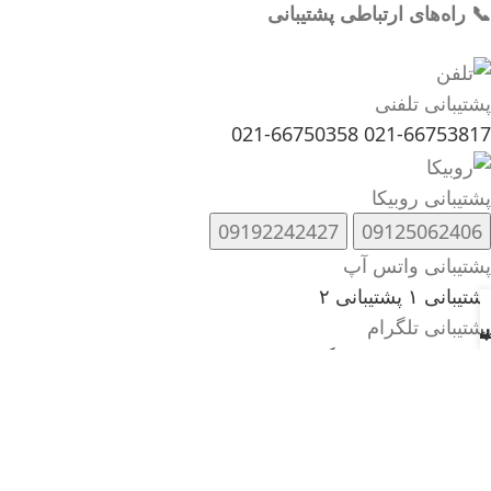
📞 راه‌های ارتباطی پشتیبانی
پشتیبانی تلفنی
021-66750358
021-66753817
پشتیبانی روبیکا
09192242427
09125062406
پشتیبانی واتس آپ
پشتیبانی ۱
پشتیبانی ۲
پشتیبانی تلگرام
انه
اس
خرید
لاسما
ه جوش
کارشناس فروش تلگرام
📊 نظرسنجی
😊 عالی
😐 متوسط
☹️ ضعیف
با تشکر! ✅
شماره در کلیپ‌بورد کپی شد