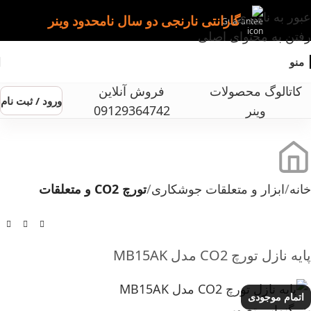
عبور به ناوبری
گارانتی نارنجی دو سال نامحدود وینر
رفتن به محتوای اصلی
منو
کاتالوگ محصولات
فروش آنلاین
ورود / ثبت نام
وینر
09129364742
خانه
ابزار و متعلقات جوشکاری
تورچ CO2 و متعلقات
پایه نازل تورچ CO2 مدل MB15AK
اتمام موجودی
بزرگنمایی تصویر