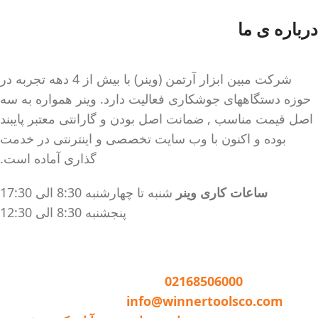
مدار در برابر نوسانات برق و
درباره ی ما
جلوگیری از برق گرفتگی
بدنه فلزی مستحکم
سیستم خنک کننده قدرتمند
شرکت مبین ابزار آرتمن (وینر) با بیش از 4 دهه تجربه در
قابلیت جوشکاری با کیفیت بالا
حوزه دستگاههای جوشکاری فعالیت دارد. وینر همواره به سه
در الکترودهای 2.5 به صورت
اصل قیمت مناسب , ضمانت اصل بودن و گارانتی معتبر پایبند
دائم (100 ٪) و ۳ به صورت
بوده و اکنون با وب سایت تخصصی و اینترنتی در خدمت
مقطعی (40٪)
گذاری آماده است.
ویژگی های نسل جدید
ساعات کاری وینر
شنبه تا چهارشنبه 8:30 الی 17:30
دستگاه جوش 200
پنجشنبه 8:30 الی 12:30
آمپر مدل 2011:
تنظیم اتوماتیک
امکان انتخاب الکترود
تماس با وینر :
02168506000
آرگون خراشی
ایمیل:
info@winnertoolsco.com