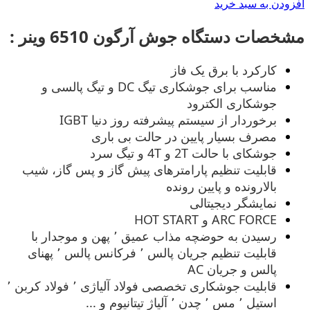
افزودن به سبد خرید
مشخصات دستگاه جوش آرگون 6510 وینر :
کارکرد با برق یک فاز
مناسب برای جوشکاری تیگ DC و تیگ پالسی و
جوشکاری الکترود
برخوردار از سیستم پیشرفته روز دنیا IGBT
مصرف بسیار پایین در حالت بی باری
جوشکای با حالت 2T و 4T و تیگ سرد
قابلیت تنظیم پارامترهای پیش گاز و پس گاز، شیب
بالارونده و پایین رونده
نمایشگر دیجیتالی
ARC FORCE و HOT START
رسیدن به حوضچه مذاب عمیق ٬ پهن و موجدار با
قابلیت تنظیم جریان پالس ٬ فرکانس پالس ٬ پهنای
پالس و جریان AC
قابلیت جوشکاری تخصصی فولاد آلیاژی ٬ فولاد کربن ٬
استیل ٬ مس ٬ چدن ٬ آلیاژ تیتانیوم و ...