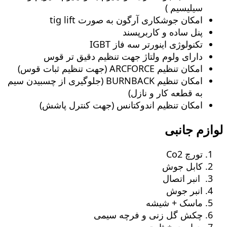
سیلیسیم )
امکان جوشکاری آرگون به صورت tig lift
پنل ساده و کاربرپسند
تکنولوژی اینورتر سه فاز IGBT
دارای ولوم ولتاژ جهت تنظیم دقیق تر قوس
امکان تنظیم ARCFORCE (جهت تنظیم ثبات قوس)
امکان تنظیم BURNBACK (جلوگیری از چسبیدن سیم
به قطعه کار و نازل)
امکان تنظیم اندوکتانس (جهت کنترل پاشش)
لوازم جانبی
تورچ Co2
کابل جوش
انبر اتصال
انبر جوش
ماسک + شیشه
چکش گل زنی و فرچه سیمی
چهار چرخ ثابت