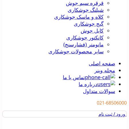
قرقره سیم جوش
شیلنگ جوشکاری
کلاه و ماسک جوشکاری
گیج جوشکاری
کابل جوش
کانکتور جوشکاری
مانومتر (فشارسنج)
سایر محصولات جوشکاری
صفحه اصلی
مجله وینر
تماس با ما
درباره ما
سوالات متداول
021-68506000
ورود / ثبت نام