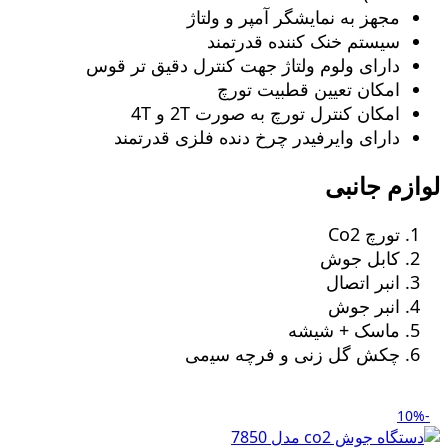
مجهز به نمایشگر آمپر و ولتاژ
سیستم خنک کننده قدرتمند
دارای ولوم ولتاژ جهت کنترل دقیق تر قوس
امکان تعیین قطبیت تورچ
امکان کنترل تورچ به صورت 2T و 4T
دارای وایرفیدر چرخ دنده فلزی قدرتمند
لوازم جانبی
تورچ Co2
کابل جوش
انبر اتصال
انبر جوش
ماسک + شیشه
چکش گل زنی و ﻓﺮچه ﺳﯿمی
-10%