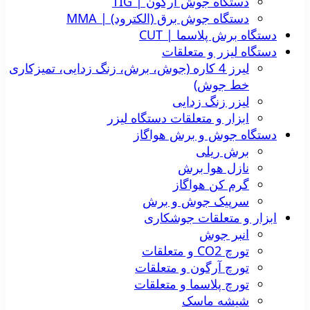
دستگاه جوش آرگون | TIG
دستگاه جوش برق (الکترود) | MMA
دستگاه برش پلاسما | CUT
دستگاه لیزر و متعلقات
لیرز 4 کاره (جوش، برش، زنگ زدایی، تمیزکاری
خط جوش)
لیزر زنگ زدایی
ابزار و متعلقات دستگاه لیزر
دستگاه جوش و برش هواگاز
برش ریلی
نازل هوا برش
گرم کن هواگاز
سرپیک جوش و برش
ابزار و متعلقات جوشکاری
انبر جوش
تورچ CO2 و متعلقات
تورچ آرگون و متعلقات
تورچ پلاسما و متعلقات
شیشه ماسک