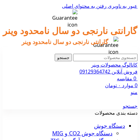
عبور به ناوبری
رفتن به محتوای اصلی
گارانتی نارنجی دو سال نامحدود وینر
گارانتی نارنجی دو سال نامحدود وینر
جستجو
کاتالوگ محصولات وینر
فروش آنلاین 09129364742
0
مقایسه
0
موارد
۰
تومان
منو
جستجو
دسته بندی محصولات
دستگاه جوش
دستگاه جوش CO2 و MIG