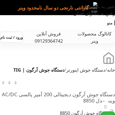
عبور به ناوبری
گارانتی نارنجی دو سال نامحدود وینر
رفتن به محتوای اصلی
منو
کاتالوگ محصولات
فروش آنلاین
ورود / ثبت نام
وینر
09129364742
خانه
دستگاه جوش اینورتر
دستگاه جوش آرگون | TIG
دستگاه جوش آرگون دیجیتالی 200 آمپر پالسی AC/DC
وینر مدل 8850
بزرگنمایی تصویر