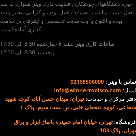
متوسط)
حوزه دستگاههای جوشکاری فعالیت دارد. وینر همواره به سه
فرد
مناسب برای جوشکاری در
اصل قیمت مناسب , ضمانت اصل بودن و گارانتی معتبر پایبند
صفحه نمایش دیجیتال قابل
ارتفاع
بوده و اکنون با وب سایت تخصصی و اینترنتی در خدمت
تنظیم قبل از جوشکاری
صفحه نمایش دیجیتال قابل
گذاری آماده است.
مناسب برای جوشکاری آهن و
تنظیم قبل از جوشکاری
انواع فولاد (کم کربن و
ساعات کاری وینر
شنبه تا چهارشنبه 8:30 الی 17:30
سیستم خنک کننده قدرتمند
متوسط)
پنجشنبه 8:30 الی 12:30
کابل ارت جهت محافظت از
مدار در برابر نوسانات برق و
جلوگیری از برق گرفتگی
تماس با وینر :
02168506000
بدنه فلزی مستحکم
ایمیل:
info@winnertoolsco.com
سیستم خنک کننده قدرتمند
دفتر مرکزی و خدمات:
تهران، میدان حسن آباد، کوچه شهید
قابلیت جوشکاری با کیفیت بالا
شجاعی، کوچه فتحعلی خانی، بن بست سوم، پلاک ۱
در الکترودهای 2.5 به صورت
دائم (100 ٪) و ۳ به صورت
فروشگاه:
تهران، خیابان امام خمینی، پاساژ ابزار و یراق
مقطعی (40٪)
تهران، پلاک 103
ویژگی های نسل جدید