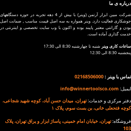
مناسب برای جوشکاری آهن و
درباره ی ما
سیستم روز دنیا (IGBT)
انواع فولاد ( کم کربن و
طراحی خاص و منحصر به
شرکت مبین ابزار آرتمن (وینر) با بیش از 4 دهه تجربه در حوزه دستگاههای
متوسط)
جوشکاری فعالیت دارد. وینر همواره به سه اصل قیمت مناسب , ضمانت اصل
فرد
مناسب برای جوشکاری در
بودن و گارانتی معتبر پایبند بوده و اکنون با وب سایت تخصصی و اینترنتی در
صفحه نمایش دیجیتال قابل
ارتفاع
خدمت گذاری آماده است.
تنظیم قبل از جوشکاری
صفحه نمایش دیجیتال قابل
مناسب برای جوشکاری آهن و
ساعات کاری وینر
شنبه تا چهارشنبه 8:30 الی 17:30
تنظیم قبل از جوشکاری
پنجشنبه 8:30 الی 12:30
انواع فولاد (کم کربن و
سیستم خنک کننده قدرتمند
متوسط)
کابل ارت جهت محافظت از
تماس با وینر :
02168506000
مدار در برابر نوسانات برق و
جلوگیری از برق گرفتگی
ایمیل:
info@winnertoolsco.com
بدنه فلزی مستحکم
دفتر مرکزی و خدمات:
تهران، میدان حسن آباد، کوچه شهید شجاعی،
سیستم خنک کننده قدرتمند
کوچه فتحعلی خانی، بن بست سوم، پلاک ۱
قابلیت جوشکاری با کیفیت بالا
در الکترودهای 2.5 به صورت
فروشگاه:
تهران، خیابان امام خمینی، پاساژ ابزار و یراق تهران، پلاک
دائم (100 ٪) و ۳ به صورت
103