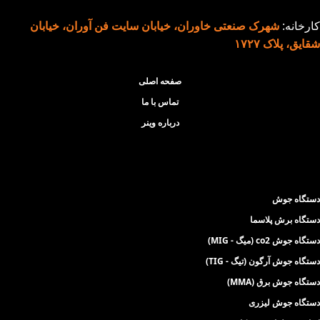
مقطعی (40٪)
کارخانه:
شهرک صنعتی خاوران، خیابان سایت فن آوران، خیابان
ویژگی های نسل جدید
شقایق، پلاک ۱۷۲۷
دستگاه جوش 200
آمپر مدل 2011:
صفحه اصلی
تماس با ما
تنظیم اتوماتیک
درباره وینر
امکان انتخاب الکترود
آرگون خراشی
دستگاه جوش
دستگاه برش پلاسما
دستگاه جوش co2 (میگ - MIG)
دستگاه جوش آرگون (تیگ - TIG)
دستگاه جوش برق (MMA)
دستگاه جوش لیزری