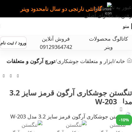
عبور به ناوبری
گارانتی نارنجی دو سال نامحدود وینر
رفتن به محتوای اصلی
منو
کاتالوگ محصولات
فروش آنلاین
ورود / ثبت نام
وینر
09129364742
خانه
ابزار و متعلقات جوشکاری
تورچ آرگون و متعلقات
تنگستن جوشکاری آرگون قرمز سایز 3.2
مدل W-203
بزرگنمایی تصویر
-10%