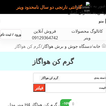
عبور به ناوبری
گارانتی نارنجی دو سال نامحدود وینر
رفتن به محتوای اصلی
منو
کاتالوگ محصولات
فروش آنلاین
ورود / ثبت نام
وینر
09129364742
خانه
دستگاه جوش و برش هواگاز
گرم کن هواگاز
گرم کن هواگاز
دسته بندی
گرم کن هواگاز
فیلتر
قیمت
-10%