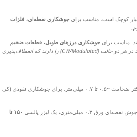
جوشکاری نقطه‌ای، فلزات
م.
جوشکاری درزهای طویل، قطعات ضخیم
نکته حرفه‌ای: لیزرهای فیبری مدرن اغلب قابلیت عملکرد در هر دو حالت (CW/Modulated) را دارند که انعطاف‌پذیری
یک قانون کلی (برای فولاد کربنی و استنلس استیل): برای جوشکاری ذوبی (رسانش حرارتی) به ازای هر ۱۰۰ وات توان، حداکثر ضخامت ~۰.۵ تا ۰.۷ میلی‌متر. برای جوشکاری نفوذی (کی
 ورق ۰.۳ میلی‌متری، یک لیزر پالسی
۱۵۰ تا