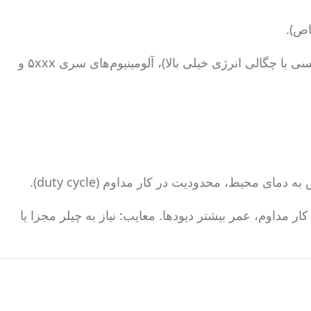
اص).
مس خالص و آلیاژهای با مس بالا (بازتابندگی بالا و هدایت حرارتی عالی – نیاز به لیزر سبز یا آبی یا لیزر فیبر پالسی با چگالی انرژی خیلی بالا)، آلومینیوم‌های سری ۵xxx و
ا: کنترل دقیق دما، امکان کار مداوم، عمر بیشتر دیودها. معایب: نیاز به چیلر مجزا یا