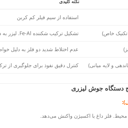
نکته کلیدی
استفاده از سیم فیلر کم کربن
 تکنیک خاص)
تشکیل ترکیب شکننده Fe-Al. لیزر به دلیل HAZ کوچک، بهتر از قوس است ولی محدودیت دارد.
ز)
عدم اختلاط شدید دو فلز به دلیل خوا
ندهی و لایه میانی)
کنترل دقیق نفوذ برای جلوگیری از ترک
یج دستگاه جوش لیزری
):
حیط. فلز داغ با اکسیژن واکنش می‌دهد.