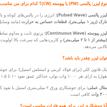
نوع لیزر: پالسی (PW) یا پیوسته (CW)؟ کدام برای من مناسب است؟
لیزر پالسی (Pulsed Wave):
انرژی را در پالس‌های کوتاه و با توان اوج با
نازک (زیر ۱ میلی‌متر)، قطعات حساس به حرارت
(مانند وسایل
لیزر پیوسته (Continuous Wave):
پرتوی ثابت و مداوم ساطع می‌کند. ایجاد 
(بیشتر از ۱ تا ۲ میلی‌متر)
و کاربردهایی که سرعت بالا اولویت 
بالایی می‌دهد.
توان لیزر چقدر باید باشد؟
هول) به ازای هر ۱۰۰۰ وات توان، حداکثر عمق نفوذ ~۱ تا ۱.۵ میلی‌متر.
مثال عملی:
برای جوشکاری ورق ۲ میلی‌متری استیل با نفوذ کامل، حداقل به لیزر
۳۰۰ وات
کافی است.
آیا جوشکاری لیزر برای همه فلزات مناسب است؟