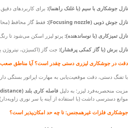
نازل جوشکاری با سیم (با غلتک راهنما):
برای کاربردهای دقیق. 
نازل جوش ذوبی (Focusing nozzle):
فقط گاز محافظ (محا
نازل تمیزکاری (با نوساندهنده):
پرتو لیزر اسکن می‌شود تا رنگ، زنگ و
نازل برش (با گاز کمکی پرفشار):
جت گاز (اکسیژن، نیتروژن یا
دقت در جوشکاری لیزری دستی چقدر است؟ آیا مناطق صعب‌
با تفنگ دستی، دقت موقعیت‌یابی به مهارت اپراتور بستگی دارد (~±0.5 تا ۱ میلی‌متر در حرکت دست آزاد). در مقابل، ربات دقت زیر ۰.۱ میل
مزیت منحصربه‌فرد لیزر: به دلیل
فاصله کاری بلند (Stand-off distance) معمول ۱۰ تا ۳۰ سانتی‌متر
موانع دسترسی داشت (با استفاده از آینه یا سر نوری زاویه‌دار).
جوشکاری فلزات غیرهمجنس: تا چه حد امکان‌پذیر است؟