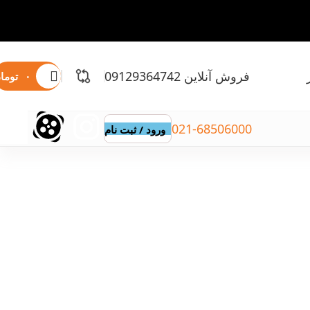
فروش آنلاین 09129364742
۰
توما
021-68506000
ورود / ثبت نام