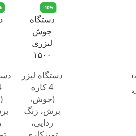
%
-10%
دستگاه لیزر
دست
4 کاره
(جوش،
(
برش، زنگ
بر
زدایی،
ز
تمیزکاری
تم