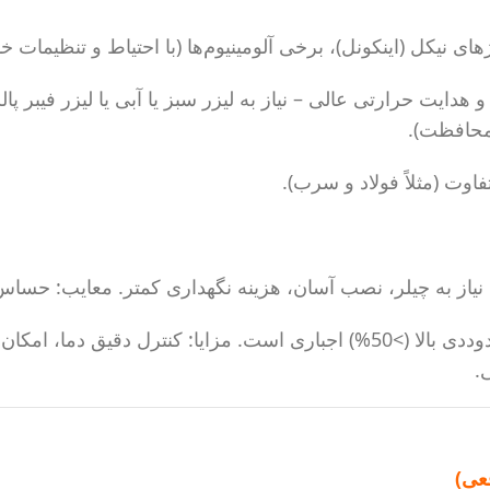
های نیکل (اینکونل)، برخی آلومینیوم‌ها (با احتیاط و تنظیمات خ
وت (مثلاً فولاد و سرب).
برای توان‌های بالای ۱۰۰۰ وات یا دوددی بالا (>50%) اجباری است. مزای
عی)