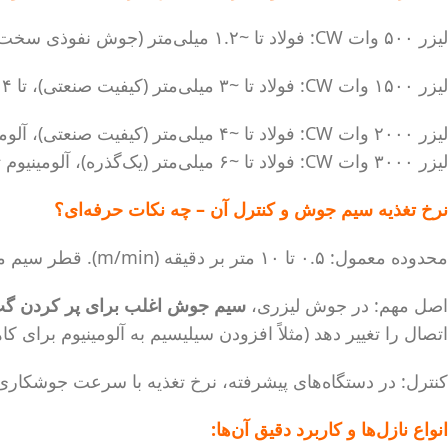
لیزر ۵۰۰ وات CW: فولاد تا ~۱.۲ میلی‌متر (جوش نفوذی سخت)، آلومینیوم تا ~۰.۸ میلی‌متر.
لیزر ۱۵۰۰ وات CW: فولاد تا ~۳ میلی‌متر (کیفیت صنعتی)، تا ۴ میلی‌متر با کیفیت متوسط.
لیزر ۲۰۰۰ وات CW: فولاد تا ~۴ میلی‌متر (کیفیت صنعتی)، آلومینیوم تا ~۲.۵ میلی‌متر (با تنظیمات بهینه).
لیزر ۳۰۰۰ وات CW: فولاد تا ~۶ میلی‌متر (یک‌گذره)، آلومینیوم تا ~۴ میلی‌متر.
نرخ تغذیه سیم جوش و کنترل آن – چه نکات حرفه‌ای؟
محدوده معمول: ۰.۵ تا ۱۰ متر بر دقیقه (m/min). قطر سیم معمولاً ۰.۸، ۱.۰ یا ۱.۲ میلی‌متر.
اصل مهم: در جوش لیزری،
سیم جوش اغلب برای پر کردن گپ (gap bridging) استفاده می
اتصال را تغییر دهد (مثلاً افزودن سیلیسیم به آلومینیوم برای 
کنترل: در دستگاه‌های پیشرفته، نرخ تغذیه با سرعت جوشکار
انواع نازل‌ها و کاربرد دقیق آن‌ها: