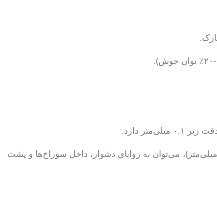
زک.
رخلاف تیگ که ۲-۴ میلی‌متر)، می‌توان به زوایای دشوار، داخل سوراخ‌ها و پشت