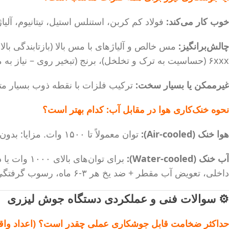
خوب کار می‌کند:
فولاد کم کربن، استنلس استیل، تیتانیوم، آلیاژ
چالش‌برانگیز:
۶xxx (حساسیت به ترک و تخلخل)، برنج (تبخیر روی – نیاز به محافظت).
غیرممکن یا بسیار سخت:
ترکیب فلزات با نقطه ذوب بسیار متفا
نحوه خنک‌کاری هوا در مقابل آب: کدام بهتر است؟
هوا خنک (Air-cooled):
توان معمولاً تا ۱۵۰۰ وات. مزایا: بدون نیاز به چیلر، نصب آسان، هزینه نگهداری کمتر. معایب: حساس به دمای محیط، محدودیت در کار مداوم (duty cycle).
آب خنک (Water-cooled):
داخلی، تعویض آب مقطر + ضد یخ هر ۳-۶ ماه، رسوب گرفتگی.
⚙️ سوالات فنی و عملکردی دستگاه جوش لیزری
حداکثر ضخامت قابل جوشکاری عملی چقدر است؟ (اعداد واق