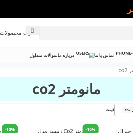
ر
کاتالوگ محصولات 
تماس با ما
درباره ما
سوالات متداول
co2
مانومتر co2
قیمت
co
-10%
-10%