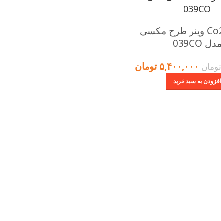
مانومتر Co2 وینر طرح مکسی
دل 039CO
۵,۴۰۰,۰۰۰
تومان
ومان
افزودن به سبد خرید