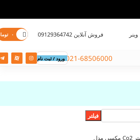
وینر
فروش آنلاین 09129364742
۰
توما
021-68506000
ورود / ثبت نام
فیلتر