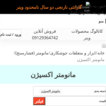
عبور به ناوبری
گارانتی نارنجی دو سال نامحدود وینر
رفتن به محتوای اصلی
منو
کاتالوگ محصولات
فروش آنلاین
ورود / ثبت نام
وینر
09129364742
خانه
ابزار و متعلقات جوشکاری
مانومتر (فشارسنج)
مانومتر اکسیژن
مانومتر اکسیژن
دسته بندی
مانومتر اکسیژن
فیلتر
قیمت