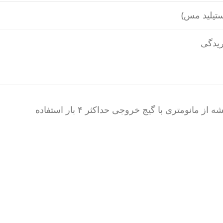
تیلید مس)
ریدگی
استیلن در فشار بیش از ۲ بار (مطلق) به شدت ناپایدار است و ممکن است خودبه‌خود تجزیه شود. همیشه از مانومتری با گیج خروجی حداکثر ۴ بار استفاده