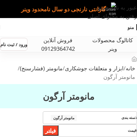
عبور به ناوبری
گارانتی نارنجی دو سال نامحدود وینر
رفتن به محتوای اصلی
منو
کاتالوگ محصولات
فروش آنلاین
ورود / ثبت نام
وینر
09129364742
خانه
ابزار و متعلقات جوشکاری
مانومتر (فشارسنج)
مانومتر آرگون
مانومتر آرگون
دسته بندی
مانومتر آرگون
فیلتر
قیمت