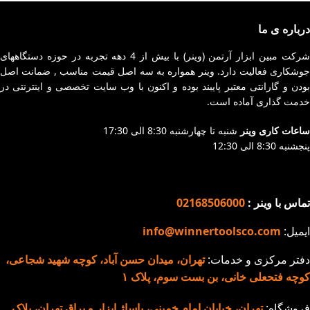
درباره ی ما
شرکت مبین ابزار آرتمن (وینر) با بیش از 4 دهه تجربه در حوزه دستگاههای
جوشکاری فعالیت دارد. وینر همواره به سه اصل قیمت مناسب , ضمانت اصل
بودن و گارانتی معتبر پایبند بوده و اکنون با وب سایت تخصصی و اینترنتی در
خدمت گذاری آماده است.
ساعات کاری وینر
شنبه تا چهارشنبه 8:30 الی 17:30
پنجشنبه 8:30 الی 12:30
تماس با وینر :
02168506000
ایمیل:
info@winnertoolsco.com
دفتر مرکزی و خدمات:
تهران، میدان حسن آباد، کوچه شهید شجاعی،
کوچه فتحعلی خانی، بن بست سوم، پلاک ۱
فروشگاه:
تهران، خیابان امام خمینی، پاساژ ابزار و یراق تهران، پلاک