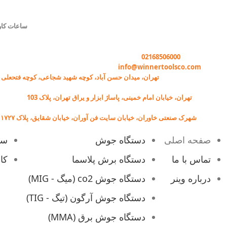
ساعات کار
تماس با وینر :
02168506000
ایمیل:
info@winnertoolsco.com
دفتر مرکزی و خدمات:
تهران، میدان حسن آباد، کوچه شهید شجاعی، کوچه فتحعلی خ
فروشگاه:
تهران، خیابان امام خمینی، پاساژ ابزار و یراق تهران، پلاک 103
کارخانه:
شهرک صنعتی خاوران، خیابان سایت فن آوران، خیابان شقایق، پلاک ۱۷۲۷
صفحه اصلی
دستگاه جوش
سی
تماس با ما
دستگاه برش پلاسما
کا
درباره وینر
دستگاه جوش co2 (میگ - MIG)
دستگاه جوش آرگون (تیگ - TIG)
دستگاه جوش برق (MMA)