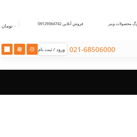
وگ محصولات وینر
فروش آنلاین 09129364742
۰
تومان
021-68506000
ورود / ثبت نام