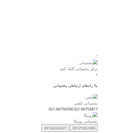
!
برای پشتیبانی کلیک کنید
×
📞 راه‌های ارتباطی پشتیبانی
پشتیبانی تلفنی
021-66750358
021-66753817
پشتیبانی روبیکا
09192242427
09125062406