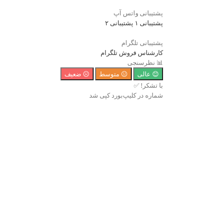
پشتیبانی واتس آپ
پشتیبانی ۱
پشتیبانی ۲
پشتیبانی تلگرام
کارشناس فروش تلگرام
📊 نظرسنجی
😊 عالی
😐 متوسط
☹️ ضعیف
با تشکر! ✅
شماره در کلیپ‌بورد کپی شد